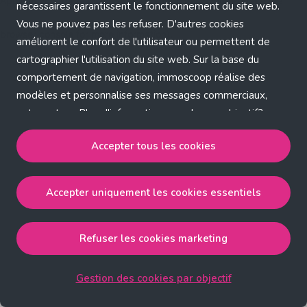
Application error: a client-side exception has occurred (see the
nécessaires garantissent le fonctionnement du site web.
Vous ne pouvez pas les refuser. D'autres cookies
browser console for more information)
.
améliorent le confort de l'utilisateur ou permettent de
cartographier l'utilisation du site web. Sur la base du
comportement de navigation, immoscoop réalise des
modèles et personnalise ses messages commerciaux,
entre autres. Plus d'informations sur chaque objectif?
Cliquez sur 'Gestion des cookies par objectif'.
Accepter tous les cookies
Notre politique de cookies
Accepter uniquement les cookies essentiels
Accepter tous les cookies
accepte les cookies
strictement nécessaires, performance, fonctionnalité et
publicité ciblée.
Refuser les cookies marketing
Accepter uniquement les cookies essentiels
accepte
les cookies strictement nécessaires.
Gestion des cookies par objectif
Refuser les cookies pour une publicité ciblée
accepte