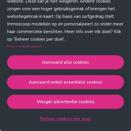
Application error: a client-side exception has occurred (see the
website. Deze kan je niet weigeren. Andere cookies
zorgen voor een hoger gebruiksgemak of brengen het
browser console for more information)
.
websitegebruik in kaart. Op basis van surfgedrag stelt
Immoscoop modellen op en personaliseert zo onder meer
haar commerciële berichten. Meer info over elk doel? Klik
op 'Beheer cookies per doel'.
Ons cookiebeleid
Aanvaard alle cookies
Aanvaard alle cookies
gaat akkoord met de strict
noodzakelijke, analytische, functionele en advertentie
Aanvaard enkel essentiële cookies
cookies.
Aanvaard enkel essentiële cookies
gaat akkoord met
de strict noodzakelijke cookies.
Weiger advertentie cookies
Weiger advertentie cookies
gaat akkoord met de strict
noodzakelijke, analytische en functionele cookies.
Beheer cookies per doel