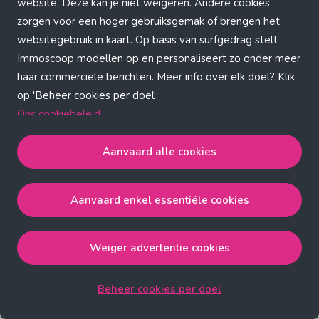
Application error: a client-side exception has occurred (see the
website. Deze kan je niet weigeren. Andere cookies
zorgen voor een hoger gebruiksgemak of brengen het
browser console for more information)
.
websitegebruik in kaart. Op basis van surfgedrag stelt
Immoscoop modellen op en personaliseert zo onder meer
haar commerciële berichten. Meer info over elk doel? Klik
op 'Beheer cookies per doel'.
Ons cookiebeleid
Aanvaard alle cookies
Aanvaard alle cookies
gaat akkoord met de strict
noodzakelijke, analytische, functionele en advertentie
Aanvaard enkel essentiële cookies
cookies.
Aanvaard enkel essentiële cookies
gaat akkoord met
de strict noodzakelijke cookies.
Weiger advertentie cookies
Weiger advertentie cookies
gaat akkoord met de strict
noodzakelijke, analytische en functionele cookies.
Beheer cookies per doel