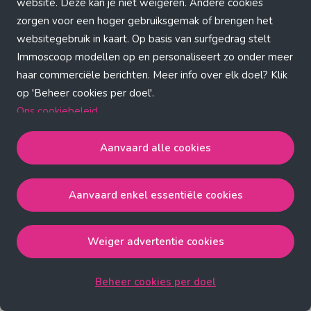
Application error: a client-side exception has occurred (see the
website. Deze kan je niet weigeren. Andere cookies
zorgen voor een hoger gebruiksgemak of brengen het
browser console for more information)
.
websitegebruik in kaart. Op basis van surfgedrag stelt
Immoscoop modellen op en personaliseert zo onder meer
haar commerciële berichten. Meer info over elk doel? Klik
op 'Beheer cookies per doel'.
Ons cookiebeleid
Aanvaard alle cookies
Aanvaard alle cookies
gaat akkoord met de strict
noodzakelijke, analytische, functionele en advertentie
Aanvaard enkel essentiële cookies
cookies.
Aanvaard enkel essentiële cookies
gaat akkoord met
de strict noodzakelijke cookies.
Weiger advertentie cookies
Weiger advertentie cookies
gaat akkoord met de strict
noodzakelijke, analytische en functionele cookies.
Beheer cookies per doel