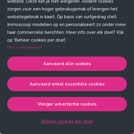
Application error: a client-side exception has occurred (see the
website. Deze kan je niet weigeren. Andere cookies
zorgen voor een hoger gebruiksgemak of brengen het
browser console for more information)
.
websitegebruik in kaart. Op basis van surfgedrag stelt
Immoscoop modellen op en personaliseert zo onder meer
haar commerciële berichten. Meer info over elk doel? Klik
op 'Beheer cookies per doel'.
Ons cookiebeleid
Aanvaard alle cookies
Aanvaard alle cookies
gaat akkoord met de strict
noodzakelijke, analytische, functionele en advertentie
Aanvaard enkel essentiële cookies
cookies.
Aanvaard enkel essentiële cookies
gaat akkoord met
de strict noodzakelijke cookies.
Weiger advertentie cookies
Weiger advertentie cookies
gaat akkoord met de strict
noodzakelijke, analytische en functionele cookies.
Beheer cookies per doel