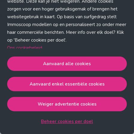
Application error: a client-side exception has occurred (see the
website. Deze kan je niet weigeren. Andere cookies
zorgen voor een hoger gebruiksgemak of brengen het
browser console for more information)
.
websitegebruik in kaart. Op basis van surfgedrag stelt
Immoscoop modellen op en personaliseert zo onder meer
haar commerciële berichten. Meer info over elk doel? Klik
op 'Beheer cookies per doel'.
Ons cookiebeleid
Aanvaard alle cookies
Aanvaard alle cookies
gaat akkoord met de strict
noodzakelijke, analytische, functionele en advertentie
Aanvaard enkel essentiële cookies
cookies.
Aanvaard enkel essentiële cookies
gaat akkoord met
de strict noodzakelijke cookies.
Weiger advertentie cookies
Weiger advertentie cookies
gaat akkoord met de strict
noodzakelijke, analytische en functionele cookies.
Beheer cookies per doel