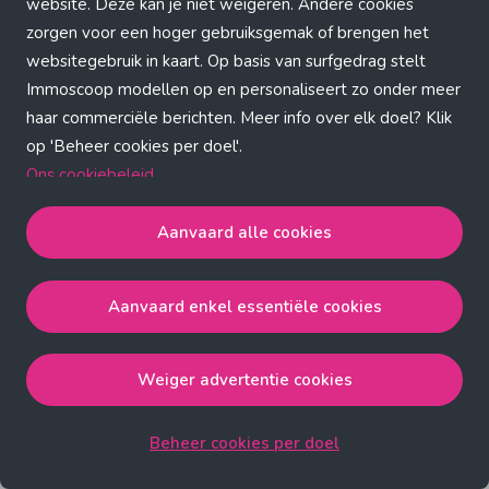
Application error: a client-side exception has occurred (see the
website. Deze kan je niet weigeren. Andere cookies
zorgen voor een hoger gebruiksgemak of brengen het
browser console for more information)
.
websitegebruik in kaart. Op basis van surfgedrag stelt
Immoscoop modellen op en personaliseert zo onder meer
haar commerciële berichten. Meer info over elk doel? Klik
op 'Beheer cookies per doel'.
Ons cookiebeleid
Aanvaard alle cookies
Aanvaard alle cookies
gaat akkoord met de strict
noodzakelijke, analytische, functionele en advertentie
Aanvaard enkel essentiële cookies
cookies.
Aanvaard enkel essentiële cookies
gaat akkoord met
de strict noodzakelijke cookies.
Weiger advertentie cookies
Weiger advertentie cookies
gaat akkoord met de strict
noodzakelijke, analytische en functionele cookies.
Beheer cookies per doel