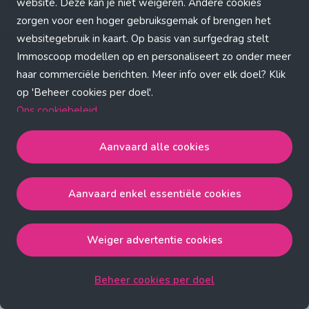
Application error: a client-side exception has occurred (see the
website. Deze kan je niet weigeren. Andere cookies
zorgen voor een hoger gebruiksgemak of brengen het
browser console for more information)
.
websitegebruik in kaart. Op basis van surfgedrag stelt
Immoscoop modellen op en personaliseert zo onder meer
haar commerciële berichten. Meer info over elk doel? Klik
op 'Beheer cookies per doel'.
Ons cookiebeleid
Aanvaard alle cookies
Aanvaard alle cookies
gaat akkoord met de strict
noodzakelijke, analytische, functionele en advertentie
Aanvaard enkel essentiële cookies
cookies.
Aanvaard enkel essentiële cookies
gaat akkoord met
de strict noodzakelijke cookies.
Weiger advertentie cookies
Weiger advertentie cookies
gaat akkoord met de strict
noodzakelijke, analytische en functionele cookies.
Beheer cookies per doel