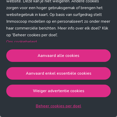
Application error: a client-side exception has occurred (see the
website. Deze kan je niet weigeren. Andere cookies
zorgen voor een hoger gebruiksgemak of brengen het
browser console for more information)
.
websitegebruik in kaart. Op basis van surfgedrag stelt
Immoscoop modellen op en personaliseert zo onder meer
haar commerciële berichten. Meer info over elk doel? Klik
op 'Beheer cookies per doel'.
Ons cookiebeleid
Aanvaard alle cookies
Aanvaard alle cookies
gaat akkoord met de strict
noodzakelijke, analytische, functionele en advertentie
Aanvaard enkel essentiële cookies
cookies.
Aanvaard enkel essentiële cookies
gaat akkoord met
de strict noodzakelijke cookies.
Weiger advertentie cookies
Weiger advertentie cookies
gaat akkoord met de strict
noodzakelijke, analytische en functionele cookies.
Beheer cookies per doel