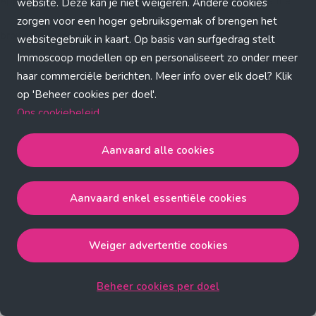
Application error: a client-side exception has occurred (see the
website. Deze kan je niet weigeren. Andere cookies
zorgen voor een hoger gebruiksgemak of brengen het
browser console for more information)
.
websitegebruik in kaart. Op basis van surfgedrag stelt
Immoscoop modellen op en personaliseert zo onder meer
haar commerciële berichten. Meer info over elk doel? Klik
op 'Beheer cookies per doel'.
Ons cookiebeleid
Aanvaard alle cookies
Aanvaard alle cookies
gaat akkoord met de strict
noodzakelijke, analytische, functionele en advertentie
Aanvaard enkel essentiële cookies
cookies.
Aanvaard enkel essentiële cookies
gaat akkoord met
de strict noodzakelijke cookies.
Weiger advertentie cookies
Weiger advertentie cookies
gaat akkoord met de strict
noodzakelijke, analytische en functionele cookies.
Beheer cookies per doel