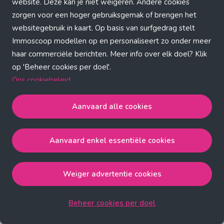
Application error: a client-side exception has occurred (see the
website. Deze kan je niet weigeren. Andere cookies
zorgen voor een hoger gebruiksgemak of brengen het
browser console for more information)
.
websitegebruik in kaart. Op basis van surfgedrag stelt
Immoscoop modellen op en personaliseert zo onder meer
haar commerciële berichten. Meer info over elk doel? Klik
op 'Beheer cookies per doel'.
Ons cookiebeleid
Aanvaard alle cookies
Aanvaard alle cookies
gaat akkoord met de strict
noodzakelijke, analytische, functionele en advertentie
Aanvaard enkel essentiële cookies
cookies.
Aanvaard enkel essentiële cookies
gaat akkoord met
de strict noodzakelijke cookies.
Weiger advertentie cookies
Weiger advertentie cookies
gaat akkoord met de strict
noodzakelijke, analytische en functionele cookies.
Beheer cookies per doel