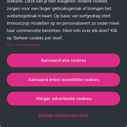
Application error: a client-side exception has occurred (see the
website. Deze kan je niet weigeren. Andere cookies
zorgen voor een hoger gebruiksgemak of brengen het
browser console for more information)
.
websitegebruik in kaart. Op basis van surfgedrag stelt
Immoscoop modellen op en personaliseert zo onder meer
haar commerciële berichten. Meer info over elk doel? Klik
op 'Beheer cookies per doel'.
Ons cookiebeleid
Aanvaard alle cookies
Aanvaard alle cookies
gaat akkoord met de strict
noodzakelijke, analytische, functionele en advertentie
Aanvaard enkel essentiële cookies
cookies.
Aanvaard enkel essentiële cookies
gaat akkoord met
de strict noodzakelijke cookies.
Weiger advertentie cookies
Weiger advertentie cookies
gaat akkoord met de strict
noodzakelijke, analytische en functionele cookies.
Beheer cookies per doel