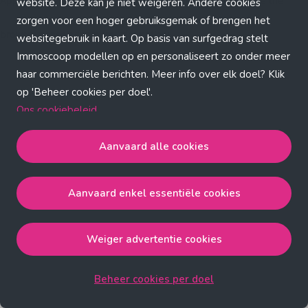
Application error: a client-side exception has occurred (see the
website. Deze kan je niet weigeren. Andere cookies
zorgen voor een hoger gebruiksgemak of brengen het
browser console for more information)
.
websitegebruik in kaart. Op basis van surfgedrag stelt
Immoscoop modellen op en personaliseert zo onder meer
haar commerciële berichten. Meer info over elk doel? Klik
op 'Beheer cookies per doel'.
Ons cookiebeleid
Aanvaard alle cookies
Aanvaard alle cookies
gaat akkoord met de strict
noodzakelijke, analytische, functionele en advertentie
Aanvaard enkel essentiële cookies
cookies.
Aanvaard enkel essentiële cookies
gaat akkoord met
de strict noodzakelijke cookies.
Weiger advertentie cookies
Weiger advertentie cookies
gaat akkoord met de strict
noodzakelijke, analytische en functionele cookies.
Beheer cookies per doel