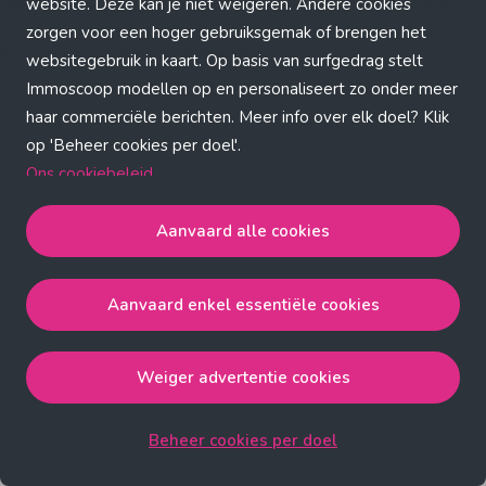
Application error: a client-side exception has occurred (see the
website. Deze kan je niet weigeren. Andere cookies
zorgen voor een hoger gebruiksgemak of brengen het
browser console for more information)
.
websitegebruik in kaart. Op basis van surfgedrag stelt
Immoscoop modellen op en personaliseert zo onder meer
haar commerciële berichten. Meer info over elk doel? Klik
op 'Beheer cookies per doel'.
Ons cookiebeleid
Aanvaard alle cookies
Aanvaard alle cookies
gaat akkoord met de strict
noodzakelijke, analytische, functionele en advertentie
Aanvaard enkel essentiële cookies
cookies.
Aanvaard enkel essentiële cookies
gaat akkoord met
de strict noodzakelijke cookies.
Weiger advertentie cookies
Weiger advertentie cookies
gaat akkoord met de strict
noodzakelijke, analytische en functionele cookies.
Beheer cookies per doel