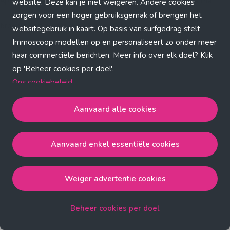
Application error: a client-side exception has occurred (see the
website. Deze kan je niet weigeren. Andere cookies
zorgen voor een hoger gebruiksgemak of brengen het
browser console for more information)
.
websitegebruik in kaart. Op basis van surfgedrag stelt
Immoscoop modellen op en personaliseert zo onder meer
haar commerciële berichten. Meer info over elk doel? Klik
op 'Beheer cookies per doel'.
Ons cookiebeleid
Aanvaard alle cookies
Aanvaard alle cookies
gaat akkoord met de strict
noodzakelijke, analytische, functionele en advertentie
Aanvaard enkel essentiële cookies
cookies.
Aanvaard enkel essentiële cookies
gaat akkoord met
de strict noodzakelijke cookies.
Weiger advertentie cookies
Weiger advertentie cookies
gaat akkoord met de strict
noodzakelijke, analytische en functionele cookies.
Beheer cookies per doel