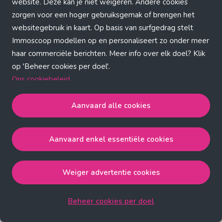
Application error: a client-side exception has occurred (see the
website. Deze kan je niet weigeren. Andere cookies
zorgen voor een hoger gebruiksgemak of brengen het
browser console for more information)
.
websitegebruik in kaart. Op basis van surfgedrag stelt
Immoscoop modellen op en personaliseert zo onder meer
haar commerciële berichten. Meer info over elk doel? Klik
op 'Beheer cookies per doel'.
Ons cookiebeleid
Aanvaard alle cookies
Aanvaard alle cookies
gaat akkoord met de strict
noodzakelijke, analytische, functionele en advertentie
Aanvaard enkel essentiële cookies
cookies.
Aanvaard enkel essentiële cookies
gaat akkoord met
de strict noodzakelijke cookies.
Weiger advertentie cookies
Weiger advertentie cookies
gaat akkoord met de strict
noodzakelijke, analytische en functionele cookies.
Beheer cookies per doel