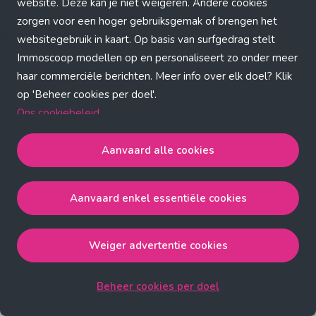
Application error: a client-side exception has occurred (see the
website. Deze kan je niet weigeren. Andere cookies
zorgen voor een hoger gebruiksgemak of brengen het
browser console for more information)
.
websitegebruik in kaart. Op basis van surfgedrag stelt
Immoscoop modellen op en personaliseert zo onder meer
haar commerciële berichten. Meer info over elk doel? Klik
op 'Beheer cookies per doel'.
Ons cookiebeleid
Aanvaard alle cookies
Aanvaard alle cookies
gaat akkoord met de strict
noodzakelijke, analytische, functionele en advertentie
Aanvaard enkel essentiële cookies
cookies.
Aanvaard enkel essentiële cookies
gaat akkoord met
de strict noodzakelijke cookies.
Weiger advertentie cookies
Weiger advertentie cookies
gaat akkoord met de strict
noodzakelijke, analytische en functionele cookies.
Beheer cookies per doel