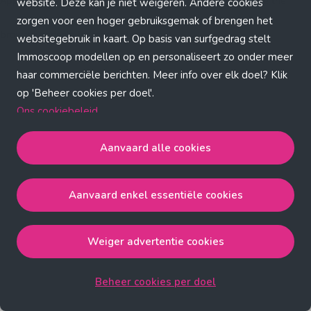
Application error: a client-side exception has occurred (see the
website. Deze kan je niet weigeren. Andere cookies
zorgen voor een hoger gebruiksgemak of brengen het
browser console for more information)
.
websitegebruik in kaart. Op basis van surfgedrag stelt
Immoscoop modellen op en personaliseert zo onder meer
haar commerciële berichten. Meer info over elk doel? Klik
op 'Beheer cookies per doel'.
Ons cookiebeleid
Aanvaard alle cookies
Aanvaard alle cookies
gaat akkoord met de strict
noodzakelijke, analytische, functionele en advertentie
Aanvaard enkel essentiële cookies
cookies.
Aanvaard enkel essentiële cookies
gaat akkoord met
de strict noodzakelijke cookies.
Weiger advertentie cookies
Weiger advertentie cookies
gaat akkoord met de strict
noodzakelijke, analytische en functionele cookies.
Beheer cookies per doel