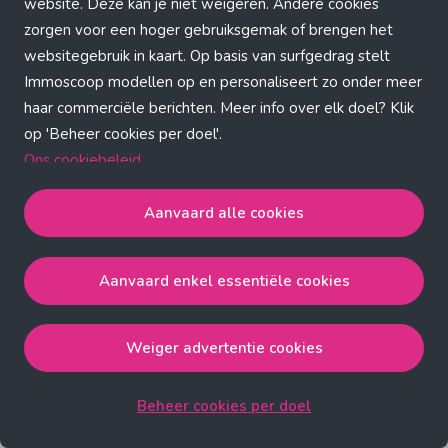
Application error: a client-side exception has occurred (see the
website. Deze kan je niet weigeren. Andere cookies
zorgen voor een hoger gebruiksgemak of brengen het
browser console for more information)
.
websitegebruik in kaart. Op basis van surfgedrag stelt
Immoscoop modellen op en personaliseert zo onder meer
haar commerciële berichten. Meer info over elk doel? Klik
op 'Beheer cookies per doel'.
Ons cookiebeleid
Aanvaard alle cookies
Aanvaard alle cookies
gaat akkoord met de strict
noodzakelijke, analytische, functionele en advertentie
Aanvaard enkel essentiële cookies
cookies.
Aanvaard enkel essentiële cookies
gaat akkoord met
de strict noodzakelijke cookies.
Weiger advertentie cookies
Weiger advertentie cookies
gaat akkoord met de strict
noodzakelijke, analytische en functionele cookies.
Beheer cookies per doel