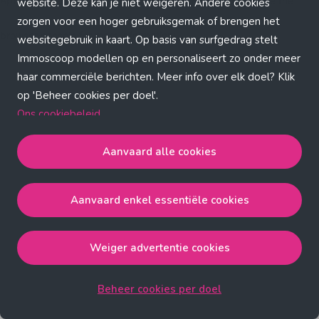
Application error: a client-side exception has occurred (see the
website. Deze kan je niet weigeren. Andere cookies
zorgen voor een hoger gebruiksgemak of brengen het
browser console for more information)
.
websitegebruik in kaart. Op basis van surfgedrag stelt
Immoscoop modellen op en personaliseert zo onder meer
haar commerciële berichten. Meer info over elk doel? Klik
op 'Beheer cookies per doel'.
Ons cookiebeleid
Aanvaard alle cookies
Aanvaard alle cookies
gaat akkoord met de strict
noodzakelijke, analytische, functionele en advertentie
Aanvaard enkel essentiële cookies
cookies.
Aanvaard enkel essentiële cookies
gaat akkoord met
de strict noodzakelijke cookies.
Weiger advertentie cookies
Weiger advertentie cookies
gaat akkoord met de strict
noodzakelijke, analytische en functionele cookies.
Beheer cookies per doel