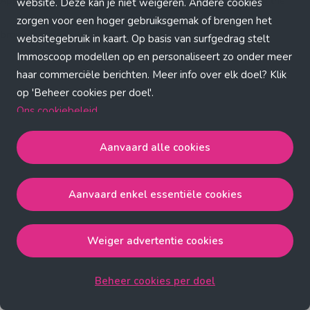
Application error: a client-side exception has occurred (see the
website. Deze kan je niet weigeren. Andere cookies
zorgen voor een hoger gebruiksgemak of brengen het
browser console for more information)
.
websitegebruik in kaart. Op basis van surfgedrag stelt
Immoscoop modellen op en personaliseert zo onder meer
haar commerciële berichten. Meer info over elk doel? Klik
op 'Beheer cookies per doel'.
Ons cookiebeleid
Aanvaard alle cookies
Aanvaard alle cookies
gaat akkoord met de strict
noodzakelijke, analytische, functionele en advertentie
Aanvaard enkel essentiële cookies
cookies.
Aanvaard enkel essentiële cookies
gaat akkoord met
de strict noodzakelijke cookies.
Weiger advertentie cookies
Weiger advertentie cookies
gaat akkoord met de strict
noodzakelijke, analytische en functionele cookies.
Beheer cookies per doel