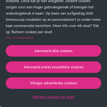
Application error: a client-side exception has occurred (see the
website. Deze kan je niet weigeren. Andere cookies
zorgen voor een hoger gebruiksgemak of brengen het
browser console for more information)
.
websitegebruik in kaart. Op basis van surfgedrag stelt
Immoscoop modellen op en personaliseert zo onder meer
haar commerciële berichten. Meer info over elk doel? Klik
op 'Beheer cookies per doel'.
Ons cookiebeleid
Aanvaard alle cookies
Aanvaard alle cookies
gaat akkoord met de strict
noodzakelijke, analytische, functionele en advertentie
Aanvaard enkel essentiële cookies
cookies.
Aanvaard enkel essentiële cookies
gaat akkoord met
de strict noodzakelijke cookies.
Weiger advertentie cookies
Weiger advertentie cookies
gaat akkoord met de strict
noodzakelijke, analytische en functionele cookies.
Beheer cookies per doel