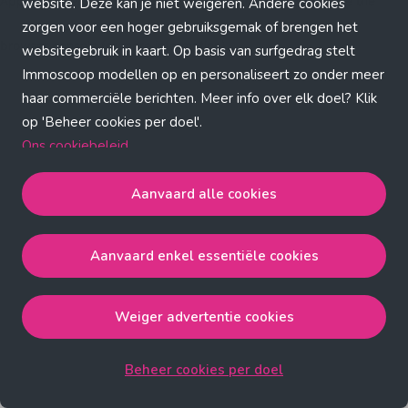
Application error: a client-side exception has occurred (see the
website. Deze kan je niet weigeren. Andere cookies
zorgen voor een hoger gebruiksgemak of brengen het
browser console for more information)
.
websitegebruik in kaart. Op basis van surfgedrag stelt
Immoscoop modellen op en personaliseert zo onder meer
haar commerciële berichten. Meer info over elk doel? Klik
op 'Beheer cookies per doel'.
Ons cookiebeleid
Aanvaard alle cookies
Aanvaard alle cookies
gaat akkoord met de strict
noodzakelijke, analytische, functionele en advertentie
Aanvaard enkel essentiële cookies
cookies.
Aanvaard enkel essentiële cookies
gaat akkoord met
de strict noodzakelijke cookies.
Weiger advertentie cookies
Weiger advertentie cookies
gaat akkoord met de strict
noodzakelijke, analytische en functionele cookies.
Beheer cookies per doel