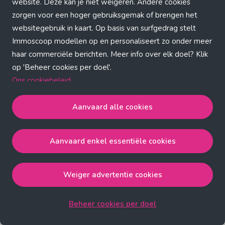
Application error: a client-side exception has occurred (see the
website. Deze kan je niet weigeren. Andere cookies
zorgen voor een hoger gebruiksgemak of brengen het
browser console for more information)
.
websitegebruik in kaart. Op basis van surfgedrag stelt
Immoscoop modellen op en personaliseert zo onder meer
haar commerciële berichten. Meer info over elk doel? Klik
op 'Beheer cookies per doel'.
Ons cookiebeleid
Aanvaard alle cookies
Aanvaard alle cookies
gaat akkoord met de strict
noodzakelijke, analytische, functionele en advertentie
Aanvaard enkel essentiële cookies
cookies.
Aanvaard enkel essentiële cookies
gaat akkoord met
de strict noodzakelijke cookies.
Weiger advertentie cookies
Weiger advertentie cookies
gaat akkoord met de strict
noodzakelijke, analytische en functionele cookies.
Beheer cookies per doel