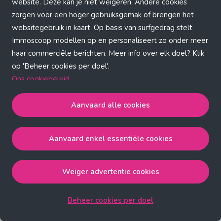
Application error: a client-side exception has occurred (see the
website. Deze kan je niet weigeren. Andere cookies
zorgen voor een hoger gebruiksgemak of brengen het
browser console for more information)
.
websitegebruik in kaart. Op basis van surfgedrag stelt
Immoscoop modellen op en personaliseert zo onder meer
haar commerciële berichten. Meer info over elk doel? Klik
op 'Beheer cookies per doel'.
Ons cookiebeleid
Aanvaard alle cookies
Aanvaard alle cookies
gaat akkoord met de strict
noodzakelijke, analytische, functionele en advertentie
Aanvaard enkel essentiële cookies
cookies.
Aanvaard enkel essentiële cookies
gaat akkoord met
de strict noodzakelijke cookies.
Weiger advertentie cookies
Weiger advertentie cookies
gaat akkoord met de strict
noodzakelijke, analytische en functionele cookies.
Beheer cookies per doel