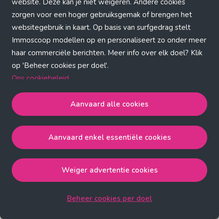
Application error: a client-side exception has occurred (see the
website. Deze kan je niet weigeren. Andere cookies
zorgen voor een hoger gebruiksgemak of brengen het
browser console for more information)
.
websitegebruik in kaart. Op basis van surfgedrag stelt
Immoscoop modellen op en personaliseert zo onder meer
haar commerciële berichten. Meer info over elk doel? Klik
op 'Beheer cookies per doel'.
Ons cookiebeleid
Aanvaard alle cookies
Aanvaard alle cookies
gaat akkoord met de strict
noodzakelijke, analytische, functionele en advertentie
Aanvaard enkel essentiële cookies
cookies.
Aanvaard enkel essentiële cookies
gaat akkoord met
de strict noodzakelijke cookies.
Weiger advertentie cookies
Weiger advertentie cookies
gaat akkoord met de strict
noodzakelijke, analytische en functionele cookies.
Beheer cookies per doel