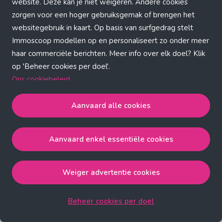
Application error: a client-side exception has occurred (see the
website. Deze kan je niet weigeren. Andere cookies
zorgen voor een hoger gebruiksgemak of brengen het
browser console for more information)
.
websitegebruik in kaart. Op basis van surfgedrag stelt
Immoscoop modellen op en personaliseert zo onder meer
haar commerciële berichten. Meer info over elk doel? Klik
op 'Beheer cookies per doel'.
Ons cookiebeleid
Aanvaard alle cookies
Aanvaard alle cookies
gaat akkoord met de strict
noodzakelijke, analytische, functionele en advertentie
Aanvaard enkel essentiële cookies
cookies.
Aanvaard enkel essentiële cookies
gaat akkoord met
de strict noodzakelijke cookies.
Weiger advertentie cookies
Weiger advertentie cookies
gaat akkoord met de strict
noodzakelijke, analytische en functionele cookies.
Beheer cookies per doel