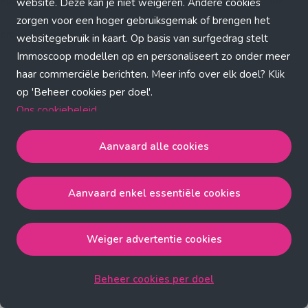
Application error: a client-side exception has occurred (see the
website. Deze kan je niet weigeren. Andere cookies
zorgen voor een hoger gebruiksgemak of brengen het
browser console for more information)
.
websitegebruik in kaart. Op basis van surfgedrag stelt
Immoscoop modellen op en personaliseert zo onder meer
haar commerciële berichten. Meer info over elk doel? Klik
op 'Beheer cookies per doel'.
Ons cookiebeleid
Aanvaard alle cookies
Aanvaard alle cookies
gaat akkoord met de strict
noodzakelijke, analytische, functionele en advertentie
Aanvaard enkel essentiële cookies
cookies.
Aanvaard enkel essentiële cookies
gaat akkoord met
de strict noodzakelijke cookies.
Weiger advertentie cookies
Weiger advertentie cookies
gaat akkoord met de strict
noodzakelijke, analytische en functionele cookies.
Beheer cookies per doel