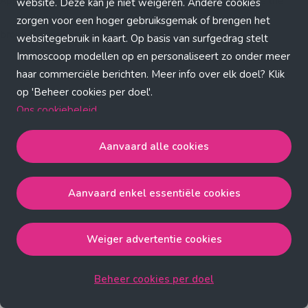
Application error: a client-side exception has occurred (see the
website. Deze kan je niet weigeren. Andere cookies
zorgen voor een hoger gebruiksgemak of brengen het
browser console for more information)
.
websitegebruik in kaart. Op basis van surfgedrag stelt
Immoscoop modellen op en personaliseert zo onder meer
haar commerciële berichten. Meer info over elk doel? Klik
op 'Beheer cookies per doel'.
Ons cookiebeleid
Aanvaard alle cookies
Aanvaard alle cookies
gaat akkoord met de strict
noodzakelijke, analytische, functionele en advertentie
Aanvaard enkel essentiële cookies
cookies.
Aanvaard enkel essentiële cookies
gaat akkoord met
de strict noodzakelijke cookies.
Weiger advertentie cookies
Weiger advertentie cookies
gaat akkoord met de strict
noodzakelijke, analytische en functionele cookies.
Beheer cookies per doel