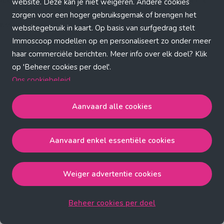
Application error: a client-side exception has occurred (see the
website. Deze kan je niet weigeren. Andere cookies
zorgen voor een hoger gebruiksgemak of brengen het
browser console for more information)
.
websitegebruik in kaart. Op basis van surfgedrag stelt
Immoscoop modellen op en personaliseert zo onder meer
haar commerciële berichten. Meer info over elk doel? Klik
op 'Beheer cookies per doel'.
Ons cookiebeleid
Aanvaard alle cookies
Aanvaard alle cookies
gaat akkoord met de strict
noodzakelijke, analytische, functionele en advertentie
Aanvaard enkel essentiële cookies
cookies.
Aanvaard enkel essentiële cookies
gaat akkoord met
de strict noodzakelijke cookies.
Weiger advertentie cookies
Weiger advertentie cookies
gaat akkoord met de strict
noodzakelijke, analytische en functionele cookies.
Beheer cookies per doel