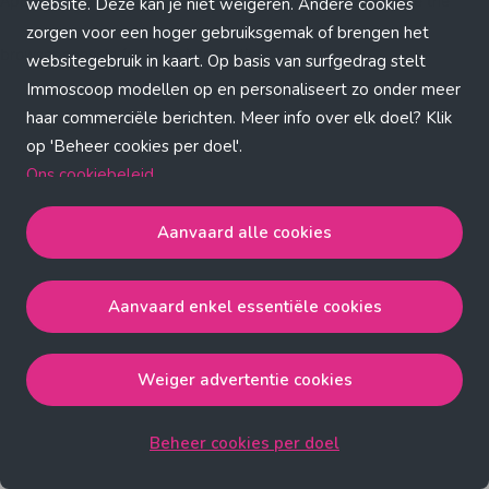
Application error: a client-side exception has occurred (see the
website. Deze kan je niet weigeren. Andere cookies
zorgen voor een hoger gebruiksgemak of brengen het
browser console for more information)
.
websitegebruik in kaart. Op basis van surfgedrag stelt
Immoscoop modellen op en personaliseert zo onder meer
haar commerciële berichten. Meer info over elk doel? Klik
op 'Beheer cookies per doel'.
Ons cookiebeleid
Aanvaard alle cookies
Aanvaard alle cookies
gaat akkoord met de strict
noodzakelijke, analytische, functionele en advertentie
Aanvaard enkel essentiële cookies
cookies.
Aanvaard enkel essentiële cookies
gaat akkoord met
de strict noodzakelijke cookies.
Weiger advertentie cookies
Weiger advertentie cookies
gaat akkoord met de strict
noodzakelijke, analytische en functionele cookies.
Beheer cookies per doel