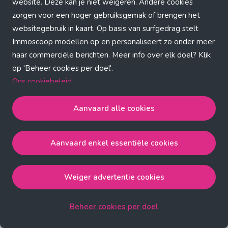
Application error: a client-side exception has occurred (see the
website. Deze kan je niet weigeren. Andere cookies
zorgen voor een hoger gebruiksgemak of brengen het
browser console for more information)
.
websitegebruik in kaart. Op basis van surfgedrag stelt
Immoscoop modellen op en personaliseert zo onder meer
haar commerciële berichten. Meer info over elk doel? Klik
op 'Beheer cookies per doel'.
Ons cookiebeleid
Aanvaard alle cookies
Aanvaard alle cookies
gaat akkoord met de strict
noodzakelijke, analytische, functionele en advertentie
Aanvaard enkel essentiële cookies
cookies.
Aanvaard enkel essentiële cookies
gaat akkoord met
de strict noodzakelijke cookies.
Weiger advertentie cookies
Weiger advertentie cookies
gaat akkoord met de strict
noodzakelijke, analytische en functionele cookies.
Beheer cookies per doel