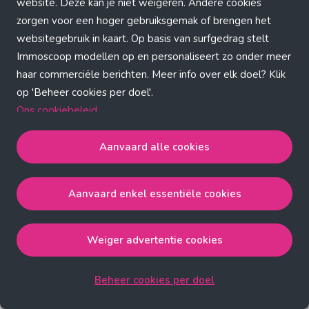
Application error: a client-side exception has occurred (see the
website. Deze kan je niet weigeren. Andere cookies
zorgen voor een hoger gebruiksgemak of brengen het
browser console for more information)
.
websitegebruik in kaart. Op basis van surfgedrag stelt
Immoscoop modellen op en personaliseert zo onder meer
haar commerciële berichten. Meer info over elk doel? Klik
op 'Beheer cookies per doel'.
Ons cookiebeleid
Aanvaard alle cookies
Aanvaard alle cookies
gaat akkoord met de strict
noodzakelijke, analytische, functionele en advertentie
Aanvaard enkel essentiële cookies
cookies.
Aanvaard enkel essentiële cookies
gaat akkoord met
de strict noodzakelijke cookies.
Weiger advertentie cookies
Weiger advertentie cookies
gaat akkoord met de strict
noodzakelijke, analytische en functionele cookies.
Beheer cookies per doel