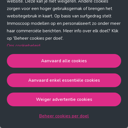
Application error: a client-side exception has occurred (see the
website. Deze kan je niet weigeren. Andere cookies
zorgen voor een hoger gebruiksgemak of brengen het
browser console for more information)
.
websitegebruik in kaart. Op basis van surfgedrag stelt
Immoscoop modellen op en personaliseert zo onder meer
haar commerciële berichten. Meer info over elk doel? Klik
op 'Beheer cookies per doel'.
Ons cookiebeleid
Aanvaard alle cookies
Aanvaard alle cookies
gaat akkoord met de strict
noodzakelijke, analytische, functionele en advertentie
Aanvaard enkel essentiële cookies
cookies.
Aanvaard enkel essentiële cookies
gaat akkoord met
de strict noodzakelijke cookies.
Weiger advertentie cookies
Weiger advertentie cookies
gaat akkoord met de strict
noodzakelijke, analytische en functionele cookies.
Beheer cookies per doel