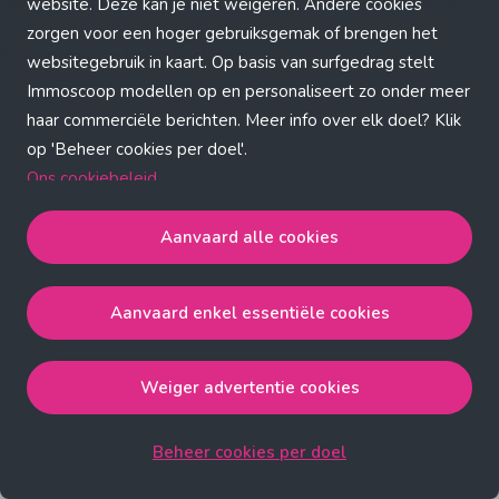
Application error: a client-side exception has occurred (see the
website. Deze kan je niet weigeren. Andere cookies
zorgen voor een hoger gebruiksgemak of brengen het
browser console for more information)
.
websitegebruik in kaart. Op basis van surfgedrag stelt
Immoscoop modellen op en personaliseert zo onder meer
haar commerciële berichten. Meer info over elk doel? Klik
op 'Beheer cookies per doel'.
Ons cookiebeleid
Aanvaard alle cookies
Aanvaard alle cookies
gaat akkoord met de strict
noodzakelijke, analytische, functionele en advertentie
Aanvaard enkel essentiële cookies
cookies.
Aanvaard enkel essentiële cookies
gaat akkoord met
de strict noodzakelijke cookies.
Weiger advertentie cookies
Weiger advertentie cookies
gaat akkoord met de strict
noodzakelijke, analytische en functionele cookies.
Beheer cookies per doel