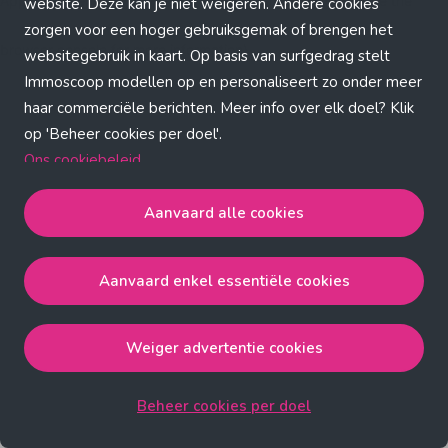
Application error: a client-side exception has occurred (see the
website. Deze kan je niet weigeren. Andere cookies
zorgen voor een hoger gebruiksgemak of brengen het
browser console for more information)
.
websitegebruik in kaart. Op basis van surfgedrag stelt
Immoscoop modellen op en personaliseert zo onder meer
haar commerciële berichten. Meer info over elk doel? Klik
op 'Beheer cookies per doel'.
Ons cookiebeleid
Aanvaard alle cookies
Aanvaard alle cookies
gaat akkoord met de strict
noodzakelijke, analytische, functionele en advertentie
Aanvaard enkel essentiële cookies
cookies.
Aanvaard enkel essentiële cookies
gaat akkoord met
de strict noodzakelijke cookies.
Weiger advertentie cookies
Weiger advertentie cookies
gaat akkoord met de strict
noodzakelijke, analytische en functionele cookies.
Beheer cookies per doel