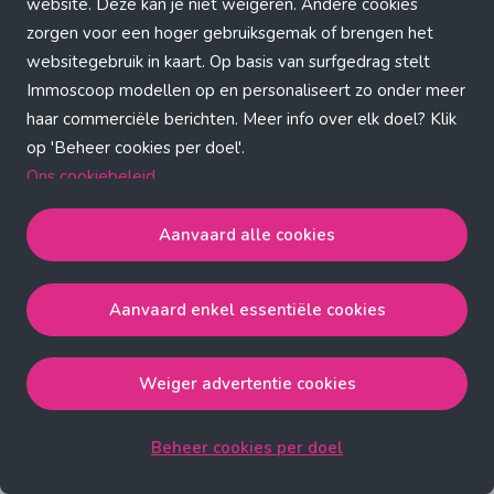
Application error: a client-side exception has occurred (see the
website. Deze kan je niet weigeren. Andere cookies
zorgen voor een hoger gebruiksgemak of brengen het
browser console for more information)
.
websitegebruik in kaart. Op basis van surfgedrag stelt
Immoscoop modellen op en personaliseert zo onder meer
haar commerciële berichten. Meer info over elk doel? Klik
op 'Beheer cookies per doel'.
Ons cookiebeleid
Aanvaard alle cookies
Aanvaard alle cookies
gaat akkoord met de strict
noodzakelijke, analytische, functionele en advertentie
Aanvaard enkel essentiële cookies
cookies.
Aanvaard enkel essentiële cookies
gaat akkoord met
de strict noodzakelijke cookies.
Weiger advertentie cookies
Weiger advertentie cookies
gaat akkoord met de strict
noodzakelijke, analytische en functionele cookies.
Beheer cookies per doel