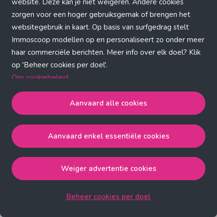
Application error: a client-side exception has occurred (see the
website. Deze kan je niet weigeren. Andere cookies
zorgen voor een hoger gebruiksgemak of brengen het
browser console for more information)
.
websitegebruik in kaart. Op basis van surfgedrag stelt
Immoscoop modellen op en personaliseert zo onder meer
haar commerciële berichten. Meer info over elk doel? Klik
op 'Beheer cookies per doel'.
Ons cookiebeleid
Aanvaard alle cookies
Aanvaard alle cookies
gaat akkoord met de strict
noodzakelijke, analytische, functionele en advertentie
Aanvaard enkel essentiële cookies
cookies.
Aanvaard enkel essentiële cookies
gaat akkoord met
de strict noodzakelijke cookies.
Weiger advertentie cookies
Weiger advertentie cookies
gaat akkoord met de strict
noodzakelijke, analytische en functionele cookies.
Beheer cookies per doel