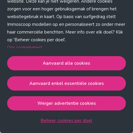
Application error: a client-side exception has occurred (see the
website. Deze kan je niet weigeren. Andere cookies
zorgen voor een hoger gebruiksgemak of brengen het
browser console for more information)
.
websitegebruik in kaart. Op basis van surfgedrag stelt
Immoscoop modellen op en personaliseert zo onder meer
haar commerciële berichten. Meer info over elk doel? Klik
op 'Beheer cookies per doel'.
Ons cookiebeleid
Aanvaard alle cookies
Aanvaard alle cookies
gaat akkoord met de strict
noodzakelijke, analytische, functionele en advertentie
Aanvaard enkel essentiële cookies
cookies.
Aanvaard enkel essentiële cookies
gaat akkoord met
de strict noodzakelijke cookies.
Weiger advertentie cookies
Weiger advertentie cookies
gaat akkoord met de strict
noodzakelijke, analytische en functionele cookies.
Beheer cookies per doel