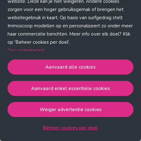
Application error: a client-side exception has occurred (see the
website. Deze kan je niet weigeren. Andere cookies
zorgen voor een hoger gebruiksgemak of brengen het
browser console for more information)
.
websitegebruik in kaart. Op basis van surfgedrag stelt
Immoscoop modellen op en personaliseert zo onder meer
haar commerciële berichten. Meer info over elk doel? Klik
op 'Beheer cookies per doel'.
Ons cookiebeleid
Aanvaard alle cookies
Aanvaard alle cookies
gaat akkoord met de strict
noodzakelijke, analytische, functionele en advertentie
Aanvaard enkel essentiële cookies
cookies.
Aanvaard enkel essentiële cookies
gaat akkoord met
de strict noodzakelijke cookies.
Weiger advertentie cookies
Weiger advertentie cookies
gaat akkoord met de strict
noodzakelijke, analytische en functionele cookies.
Beheer cookies per doel