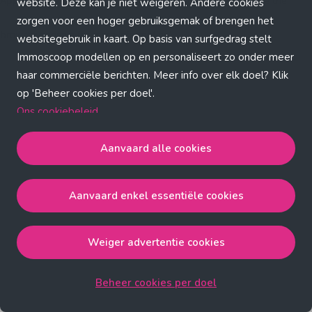
Application error: a client-side exception has occurred (see the
website. Deze kan je niet weigeren. Andere cookies
zorgen voor een hoger gebruiksgemak of brengen het
browser console for more information)
.
websitegebruik in kaart. Op basis van surfgedrag stelt
Immoscoop modellen op en personaliseert zo onder meer
haar commerciële berichten. Meer info over elk doel? Klik
op 'Beheer cookies per doel'.
Ons cookiebeleid
Aanvaard alle cookies
Aanvaard alle cookies
gaat akkoord met de strict
noodzakelijke, analytische, functionele en advertentie
Aanvaard enkel essentiële cookies
cookies.
Aanvaard enkel essentiële cookies
gaat akkoord met
de strict noodzakelijke cookies.
Weiger advertentie cookies
Weiger advertentie cookies
gaat akkoord met de strict
noodzakelijke, analytische en functionele cookies.
Beheer cookies per doel