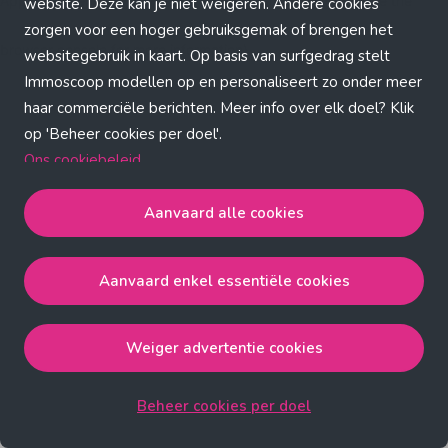
Application error: a client-side exception has occurred (see the
website. Deze kan je niet weigeren. Andere cookies
zorgen voor een hoger gebruiksgemak of brengen het
browser console for more information)
.
websitegebruik in kaart. Op basis van surfgedrag stelt
Immoscoop modellen op en personaliseert zo onder meer
haar commerciële berichten. Meer info over elk doel? Klik
op 'Beheer cookies per doel'.
Ons cookiebeleid
Aanvaard alle cookies
Aanvaard alle cookies
gaat akkoord met de strict
noodzakelijke, analytische, functionele en advertentie
Aanvaard enkel essentiële cookies
cookies.
Aanvaard enkel essentiële cookies
gaat akkoord met
de strict noodzakelijke cookies.
Weiger advertentie cookies
Weiger advertentie cookies
gaat akkoord met de strict
noodzakelijke, analytische en functionele cookies.
Beheer cookies per doel