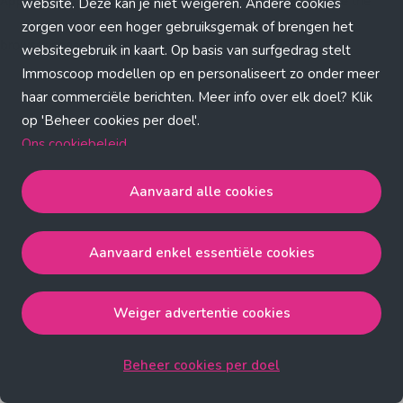
Application error: a client-side exception has occurred (see the
website. Deze kan je niet weigeren. Andere cookies
zorgen voor een hoger gebruiksgemak of brengen het
browser console for more information)
.
websitegebruik in kaart. Op basis van surfgedrag stelt
Immoscoop modellen op en personaliseert zo onder meer
haar commerciële berichten. Meer info over elk doel? Klik
op 'Beheer cookies per doel'.
Ons cookiebeleid
Aanvaard alle cookies
Aanvaard alle cookies
gaat akkoord met de strict
noodzakelijke, analytische, functionele en advertentie
Aanvaard enkel essentiële cookies
cookies.
Aanvaard enkel essentiële cookies
gaat akkoord met
de strict noodzakelijke cookies.
Weiger advertentie cookies
Weiger advertentie cookies
gaat akkoord met de strict
noodzakelijke, analytische en functionele cookies.
Beheer cookies per doel