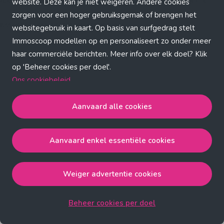
Application error: a client-side exception has occurred (see the
website. Deze kan je niet weigeren. Andere cookies
zorgen voor een hoger gebruiksgemak of brengen het
browser console for more information)
.
websitegebruik in kaart. Op basis van surfgedrag stelt
Immoscoop modellen op en personaliseert zo onder meer
haar commerciële berichten. Meer info over elk doel? Klik
op 'Beheer cookies per doel'.
Ons cookiebeleid
Aanvaard alle cookies
Aanvaard alle cookies
gaat akkoord met de strict
noodzakelijke, analytische, functionele en advertentie
Aanvaard enkel essentiële cookies
cookies.
Aanvaard enkel essentiële cookies
gaat akkoord met
de strict noodzakelijke cookies.
Weiger advertentie cookies
Weiger advertentie cookies
gaat akkoord met de strict
noodzakelijke, analytische en functionele cookies.
Beheer cookies per doel