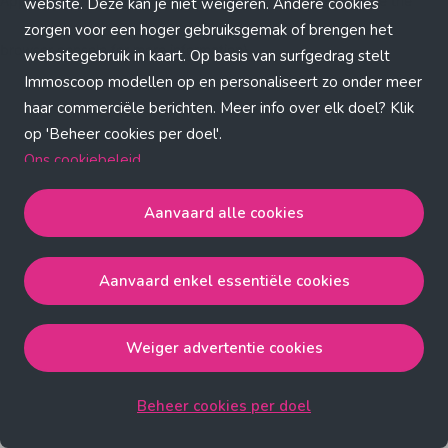
Application error: a client-side exception has occurred (see the
website. Deze kan je niet weigeren. Andere cookies
zorgen voor een hoger gebruiksgemak of brengen het
browser console for more information)
.
websitegebruik in kaart. Op basis van surfgedrag stelt
Immoscoop modellen op en personaliseert zo onder meer
haar commerciële berichten. Meer info over elk doel? Klik
op 'Beheer cookies per doel'.
Ons cookiebeleid
Aanvaard alle cookies
Aanvaard alle cookies
gaat akkoord met de strict
noodzakelijke, analytische, functionele en advertentie
Aanvaard enkel essentiële cookies
cookies.
Aanvaard enkel essentiële cookies
gaat akkoord met
de strict noodzakelijke cookies.
Weiger advertentie cookies
Weiger advertentie cookies
gaat akkoord met de strict
noodzakelijke, analytische en functionele cookies.
Beheer cookies per doel