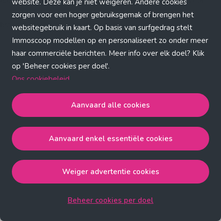
Application error: a client-side exception has occurred (see the
website. Deze kan je niet weigeren. Andere cookies
zorgen voor een hoger gebruiksgemak of brengen het
browser console for more information)
.
websitegebruik in kaart. Op basis van surfgedrag stelt
Immoscoop modellen op en personaliseert zo onder meer
haar commerciële berichten. Meer info over elk doel? Klik
op 'Beheer cookies per doel'.
Ons cookiebeleid
Aanvaard alle cookies
Aanvaard alle cookies
gaat akkoord met de strict
noodzakelijke, analytische, functionele en advertentie
Aanvaard enkel essentiële cookies
cookies.
Aanvaard enkel essentiële cookies
gaat akkoord met
de strict noodzakelijke cookies.
Weiger advertentie cookies
Weiger advertentie cookies
gaat akkoord met de strict
noodzakelijke, analytische en functionele cookies.
Beheer cookies per doel