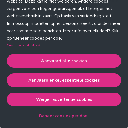
Application error: a client-side exception has occurred (see the
website. Deze kan je niet weigeren. Andere cookies
zorgen voor een hoger gebruiksgemak of brengen het
browser console for more information)
.
websitegebruik in kaart. Op basis van surfgedrag stelt
Immoscoop modellen op en personaliseert zo onder meer
haar commerciële berichten. Meer info over elk doel? Klik
op 'Beheer cookies per doel'.
Ons cookiebeleid
Aanvaard alle cookies
Aanvaard alle cookies
gaat akkoord met de strict
noodzakelijke, analytische, functionele en advertentie
Aanvaard enkel essentiële cookies
cookies.
Aanvaard enkel essentiële cookies
gaat akkoord met
de strict noodzakelijke cookies.
Weiger advertentie cookies
Weiger advertentie cookies
gaat akkoord met de strict
noodzakelijke, analytische en functionele cookies.
Beheer cookies per doel