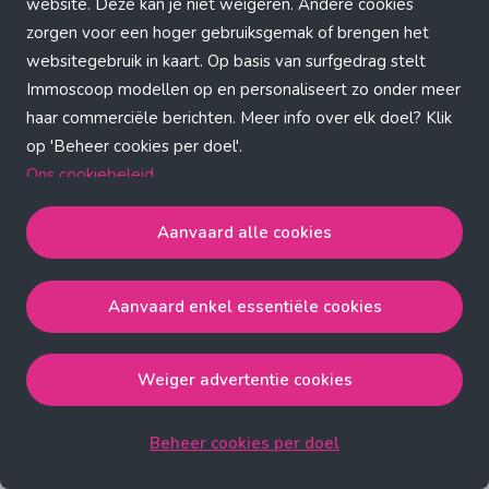
Application error: a client-side exception has occurred (see the
website. Deze kan je niet weigeren. Andere cookies
zorgen voor een hoger gebruiksgemak of brengen het
browser console for more information)
.
websitegebruik in kaart. Op basis van surfgedrag stelt
Immoscoop modellen op en personaliseert zo onder meer
haar commerciële berichten. Meer info over elk doel? Klik
op 'Beheer cookies per doel'.
Ons cookiebeleid
Aanvaard alle cookies
Aanvaard alle cookies
gaat akkoord met de strict
noodzakelijke, analytische, functionele en advertentie
Aanvaard enkel essentiële cookies
cookies.
Aanvaard enkel essentiële cookies
gaat akkoord met
de strict noodzakelijke cookies.
Weiger advertentie cookies
Weiger advertentie cookies
gaat akkoord met de strict
noodzakelijke, analytische en functionele cookies.
Beheer cookies per doel