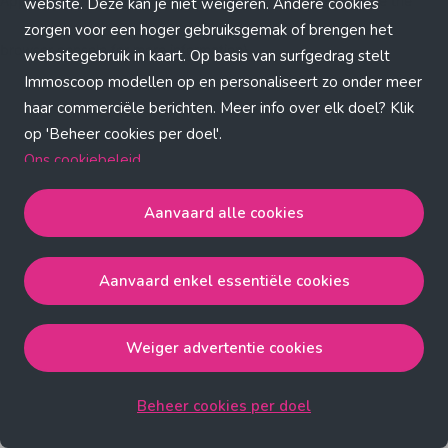
Application error: a client-side exception has occurred (see the
website. Deze kan je niet weigeren. Andere cookies
zorgen voor een hoger gebruiksgemak of brengen het
browser console for more information)
.
websitegebruik in kaart. Op basis van surfgedrag stelt
Immoscoop modellen op en personaliseert zo onder meer
haar commerciële berichten. Meer info over elk doel? Klik
op 'Beheer cookies per doel'.
Ons cookiebeleid
Aanvaard alle cookies
Aanvaard alle cookies
gaat akkoord met de strict
noodzakelijke, analytische, functionele en advertentie
Aanvaard enkel essentiële cookies
cookies.
Aanvaard enkel essentiële cookies
gaat akkoord met
de strict noodzakelijke cookies.
Weiger advertentie cookies
Weiger advertentie cookies
gaat akkoord met de strict
noodzakelijke, analytische en functionele cookies.
Beheer cookies per doel