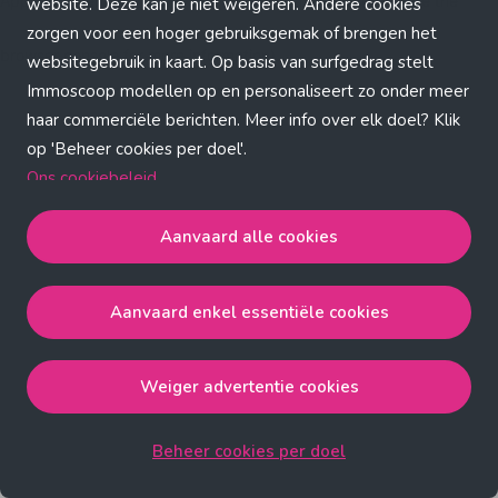
Application error: a client-side exception has occurred (see the
website. Deze kan je niet weigeren. Andere cookies
zorgen voor een hoger gebruiksgemak of brengen het
browser console for more information)
.
websitegebruik in kaart. Op basis van surfgedrag stelt
Immoscoop modellen op en personaliseert zo onder meer
haar commerciële berichten. Meer info over elk doel? Klik
op 'Beheer cookies per doel'.
Ons cookiebeleid
Aanvaard alle cookies
Aanvaard alle cookies
gaat akkoord met de strict
noodzakelijke, analytische, functionele en advertentie
Aanvaard enkel essentiële cookies
cookies.
Aanvaard enkel essentiële cookies
gaat akkoord met
de strict noodzakelijke cookies.
Weiger advertentie cookies
Weiger advertentie cookies
gaat akkoord met de strict
noodzakelijke, analytische en functionele cookies.
Beheer cookies per doel